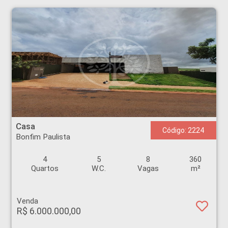
Casa - Bonfim Paulista - Ribeirão Preto
Casa
Código: 2224
Bonfim Paulista
4
5
8
360
Quartos
W.C.
Vagas
m²
Venda
R$ 6.000.000,00