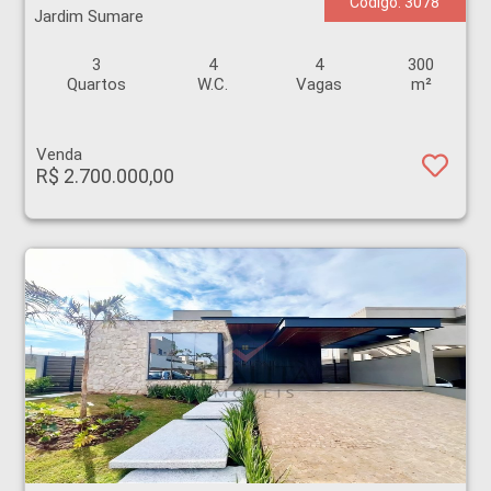
Código: 3078
Jardim Sumare
3
4
4
300
Quartos
W.C.
Vagas
m²
Venda
R$ 2.700.000,00
Casa - Bonfim Paulista - Ribeirão Preto