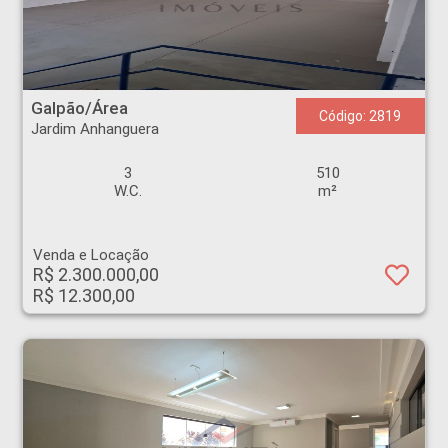
Galpão/Área - Jardim Anhanguera - Ribeirão Preto
Galpão/Área
Código: 2819
Jardim Anhanguera
3
510
W.C.
m²
Venda e Locação
R$ 2.300.000,00
R$ 12.300,00