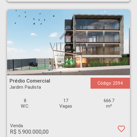
Prédio Comercial - Jardim Paulista - Ribeirão Preto
Prédio Comercial
Código: 2594
Jardim Paulista
8
17
666.7
W.C.
Vagas
m²
Venda
R$ 5.900.000,00