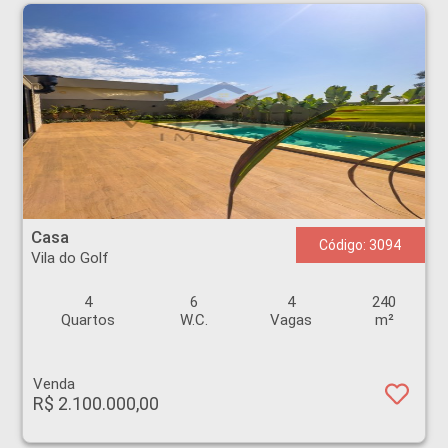
Casa - Vila do Golf - Ribeirão Preto
Casa
Código: 3094
Vila do Golf
4
6
4
240
Quartos
W.C.
Vagas
m²
Venda
R$ 2.100.000,00