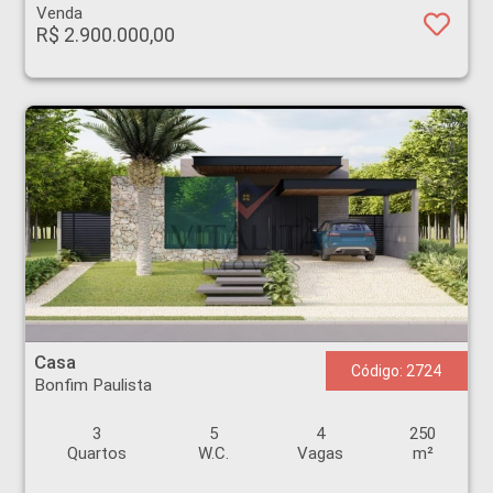
Venda
R$ 2.900.000,00
Casa - Bonfim Paulista - Ribeirão Preto
Casa
Código: 2724
Bonfim Paulista
3
5
4
250
Quartos
W.C.
Vagas
m²