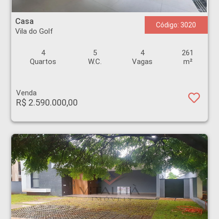
Casa - Vila do Golf - Ribeirão Preto
Casa
Código: 3020
Vila do Golf
4
5
4
261
Quartos
W.C.
Vagas
m²
Venda
R$ 2.590.000,00