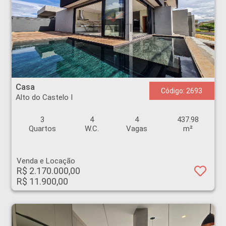
Casa - Alto do Castelo I - Ribeirão Preto
Casa
Código: 2693
Alto do Castelo I
3
4
4
437.98
Quartos
W.C.
Vagas
m²
Venda e Locação
R$ 2.170.000,00
R$ 11.900,00