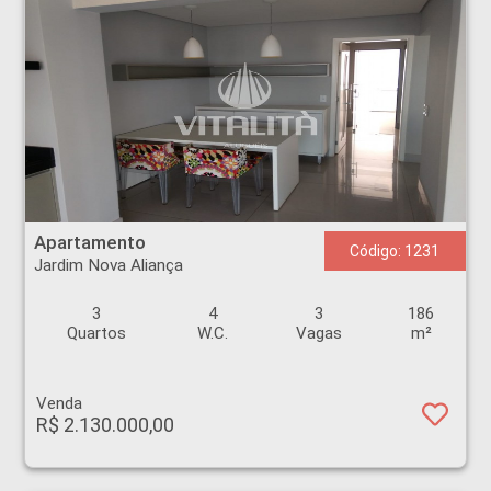
Apartamento - Jardim Nova Aliança - Ribeirão Preto
Apartamento
Código: 1231
Jardim Nova Aliança
3
4
3
186
Quartos
W.C.
Vagas
m²
Venda
R$ 2.130.000,00