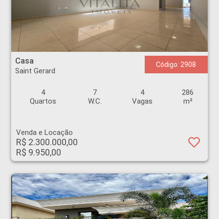
Casa - Saint Gerard - Ribeirão Preto
Casa
Código: 2908
Saint Gerard
4
7
4
286
Quartos
W.C.
Vagas
m²
Venda e Locação
R$ 2.300.000,00
R$ 9.950,00