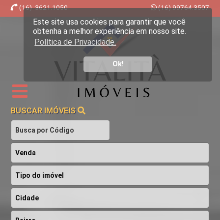
(16) 3621.1050
(16) 99764.3507
Este site usa cookies para garantir que você
Imobiliária Ribeirão Preto - Vitalità Imóveis
obtenha a melhor experiência em nosso site.
Política de Privacidade.
Ok!
BUSCAR IMÓVEIS