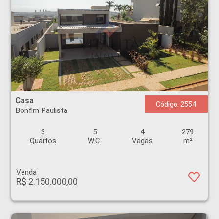
Casa - Bonfim Paulista - Ribeirão Preto
Casa
Código: 2554
Bonfim Paulista
3
5
4
279
Quartos
W.C.
Vagas
m²
Venda
R$ 2.150.000,00