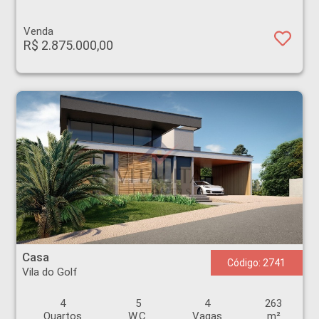
Venda
R$ 2.875.000,00
Casa - Vila do Golf - Ribeirão Preto
Casa
Código: 2741
Vila do Golf
4
5
4
263
Quartos
W.C.
Vagas
m²