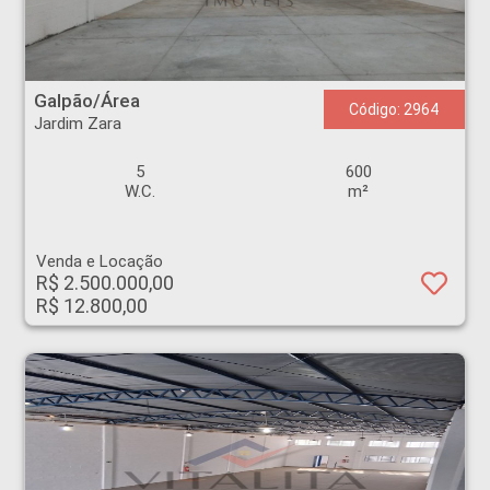
Galpão/Área - Jardim Zara - Ribeirão Preto
Galpão/Área
Código: 2964
Jardim Zara
5
600
W.C.
m²
Venda e Locação
R$ 2.500.000,00
R$ 12.800,00