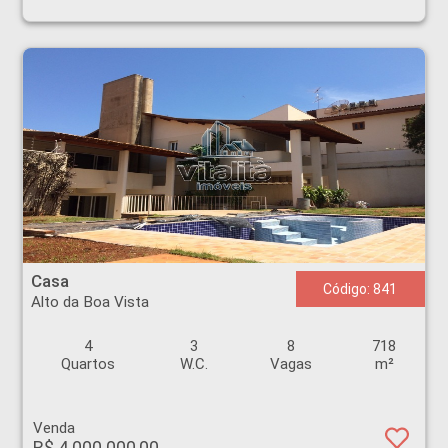
Casa - Alto da Boa Vista - Ribeirão Preto
Casa
Código: 841
Alto da Boa Vista
4
3
8
718
Quartos
W.C.
Vagas
m²
Venda
R$ 4.000.000,00