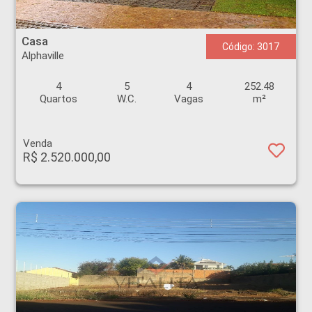
Casa - Alphaville - Ribeirão Preto
Casa
Código: 3017
Alphaville
4
5
4
252.48
Quartos
W.C.
Vagas
m²
Venda
R$ 2.520.000,00