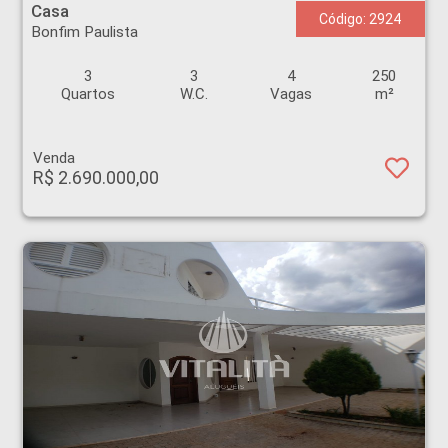
Casa
Código: 2924
Bonfim Paulista
3
3
4
250
Quartos
W.C.
Vagas
m²
Venda
R$ 2.690.000,00
Casa - Alto da Boa Vista - Ribeirão Preto