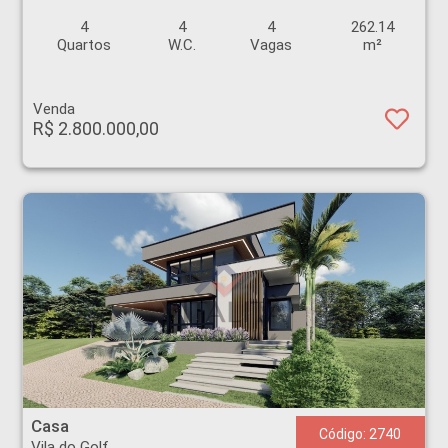
4
4
4
262.14
Quartos
W.C.
Vagas
m²
Venda
R$ 2.800.000,00
Casa - Vila do Golf - Ribeirão Preto
Casa
Código: 2740
Vila do Golf