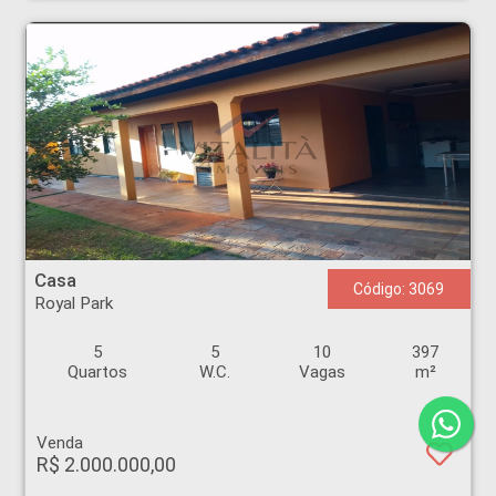
Casa - Royal Park - Ribeirão Preto
Casa
Código: 3069
Royal Park
5
5
10
397
Quartos
W.C.
Vagas
m²
Venda
R$ 2.000.000,00