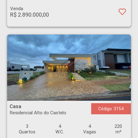
Venda
R$ 2.890.000,00
Casa - Residencial Alto do Castelo - Ribeirão Preto
Casa
Código: 3154
Residencial Alto do Castelo
3
4
4
220
Quartos
W.C.
Vagas
m²