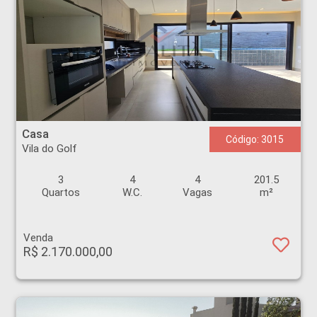
Casa - Vila do Golf - Ribeirão Preto
Casa
Código: 3015
Vila do Golf
3
4
4
201.5
Quartos
W.C.
Vagas
m²
Venda
R$ 2.170.000,00