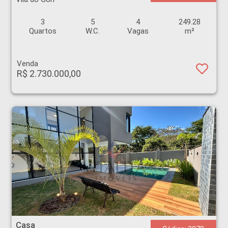
3
5
4
249.28
Quartos
W.C.
Vagas
m²
Venda
R$ 2.730.000,00
Casa - Jardim Sumare - Ribeirão Preto
Casa