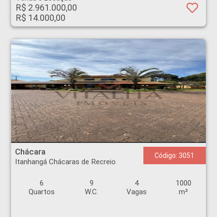
R$ 2.961.000,00
R$ 14.000,00
Chácara - Itanhangá Chácaras de Recreio - Ribeirão Preto
Chácara
Código: 3051
Itanhangá Chácaras de Recreio
6
9
4
1000
Quartos
W.C.
Vagas
m²