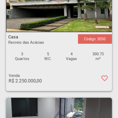
Casa - Recreio das Acácias - Ribeirão Preto
Casa
Código: 3050
Recreio das Acácias
3
5
4
300.73
Quartos
W.C.
Vagas
m²
Venda
R$ 2.250.000,00