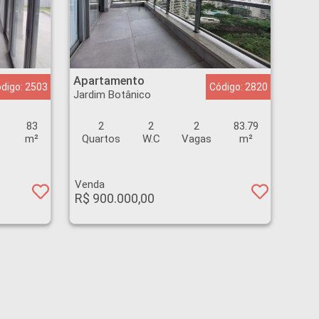
Apartamento - Jardim Botânico - Ribeirão Preto
Apartamento
digo: 2503
Código: 2820
Jardim Botânico
83
2
2
2
83.79
s
m²
Quartos
W.C
Vagas
m²
Venda
R$ 900.000,00