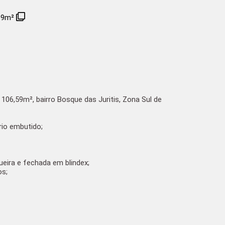
09m²
06,59m², bairro Bosque das Juritis, Zona Sul de
rio embutido;
eira e fechada em blindex;
os;