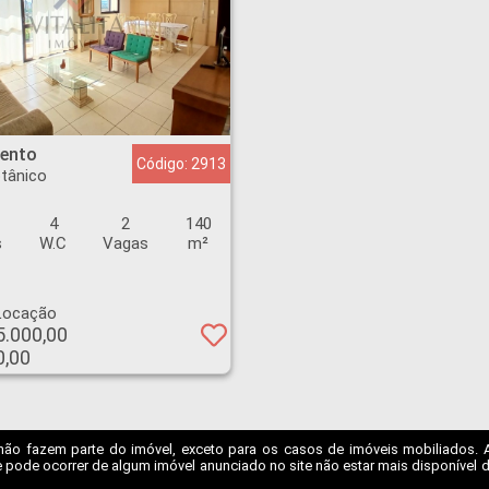
 Botânico - Ribeirão Preto
ento
Código: 2913
tânico
4
2
140
s
W.C
Vagas
m²
Locação
5.000,00
0,00
não fazem parte do imóvel, exceto para os casos de imóveis mobiliados. A I
 pode ocorrer de algum imóvel anunciado no site não estar mais disponível dev