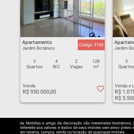
Apartamento - Jardim Botânico - Ribeirão Preto
Apartamento - Jardim
Apartamento
Apartam
Código: 3100
Jardim Botânico
Jardim Bo
3
4
2
128
3
Quartos
W.C
Vagas
m²
Quarto
Venda
Venda e 
R$ 950.000,00
R$ 1.07
R$ 5.50
As Mobílias e artigo de decoração são meramente ilustrativos, 
referente aos valores e dados de seus imóveis sem aviso prévio e
em reserva, compra, venda ou locação de quaisquer imóveis.