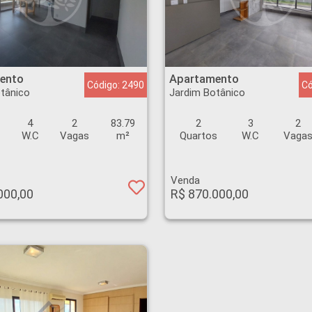
 Botânico - Ribeirão Preto
Apartamento - Jardim Botânico - Ribeirão Preto
ento
Apartamento
Código: 2490
Có
tânico
Jardim Botânico
4
2
83.79
2
3
2
s
W.C
Vagas
m²
Quartos
W.C
Vaga
Venda
000,00
R$ 870.000,00