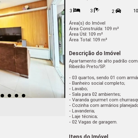
3
3
1
2
Área(s) do Imóvel
Área Construída:
109 m²
Área Útil:
109 m²
Área Total:
109 m²
Descrição do Imóvel
Apartamento de alto padrão com 1
Ribeirão Preto/SP.
- 03 quartos, sendo 01 com armá
- Banheiro social completo;
- Lavabo;
- Sala para 02 ambientes;
- Varanda gourmet com churrasqu
- Cozinha com armários planejad
- Lavanderia;
- Laje técnica;
- 02 Vagas de garagem.
Itens do Imóvel