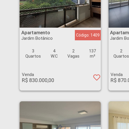
Apartamento - Jardim Botânico - Ribeirão Preto
Apartamento - Jardim
Apartamento
Apartam
Código: 1409
Jardim Botânico
Jardim Bo
3
4
2
137
2
Quartos
W.C
Vagas
m²
Quarto
Venda
Venda
R$ 830.000,00
R$ 870.