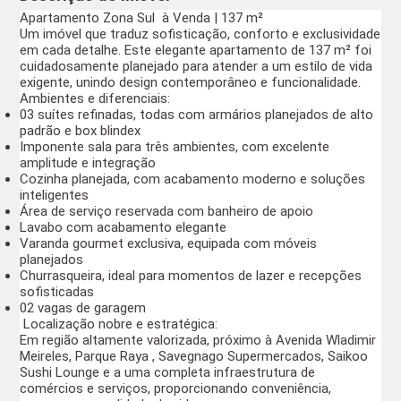
Apartamento Zona Sul  à Venda | 137 m² 
Um imóvel que traduz 
sofisticação, conforto e exclusividade
em cada detalhe. Este elegante apartamento de 
137 m²
 foi 
cuidadosamente planejado para atender a um estilo de vida 
exigente, unindo design contemporâneo e funcionalidade.
Ambientes e diferenciais:
03 suítes refinadas
, todas com armários planejados de alto 
padrão e 
box blindex
Imponente 
sala para três ambientes
, com excelente 
amplitude e integração
Cozinha planejada
, com acabamento moderno e soluções 
inteligentes
Área de serviço reservada com 
banheiro de apoio
Lavabo
 com acabamento elegante
Varanda gourmet exclusiva
, equipada com móveis 
planejados
Churrasqueira
, ideal para momentos de lazer e recepções 
sofisticadas
02 vagas de garagem
Localização nobre e estratégica:
Em região altamente valorizada, próximo à 
Avenida Wladimir 
Meireles
, 
Parque Raya
 , 
Savegnago Supermercados
, 
Saikoo 
Sushi Lounge
 e a uma completa infraestrutura de 
comércios e serviços, proporcionando conveniência, 