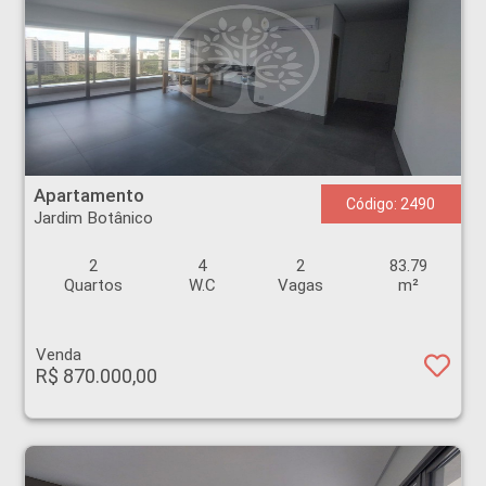
Apartamento - Jardim Botânico - Ribeirão Preto
Apartamento
Código: 2490
Jardim Botânico
2
4
2
83.79
Quartos
W.C
Vagas
m²
Venda
R$ 870.000,00