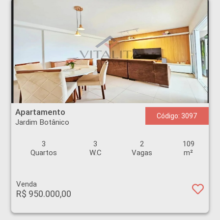
Apartamento - Jardim Botânico - Ribeirão Preto
Apartamento
Código: 3097
Jardim Botânico
3
3
2
109
Quartos
W.C
Vagas
m²
Venda
R$ 950.000,00