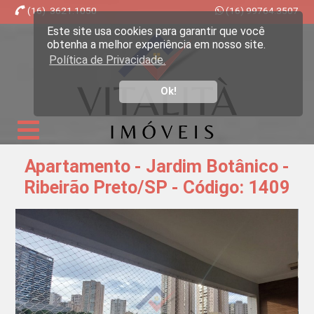
(16) 3621.1050
(16) 99764.3507
Este site usa cookies para garantir que você
Imobiliária Ribeirão Preto - Vitalità Imóveis
obtenha a melhor experiência em nosso site.
Política de Privacidade.
Ok!
Apartamento - Jardim Botânico -
Ribeirão Preto/SP - Código: 1409