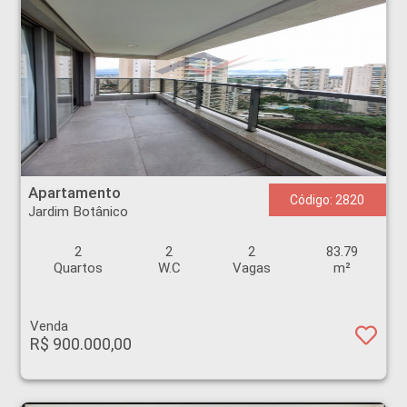
Apartamento - Jardim Botânico - Ribeirão Preto
Apartamento
Código: 2820
Jardim Botânico
2
2
2
83.79
Quartos
W.C
Vagas
m²
Venda
R$ 900.000,00