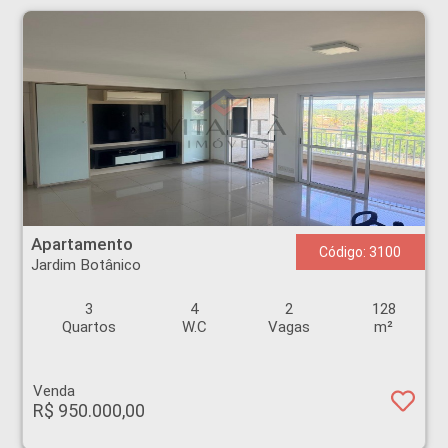
Apartamento - Jardim Botânico - Ribeirão Preto
Apartamento
Código: 3100
Jardim Botânico
3
4
2
128
Quartos
W.C
Vagas
m²
Venda
R$ 950.000,00