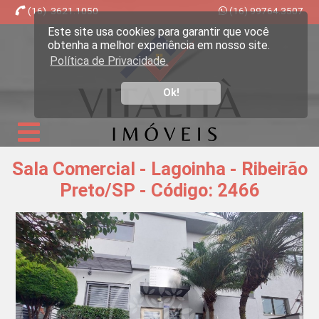
(16) 3621.1050
(16) 99764.3507
Este site usa cookies para garantir que você
Imobiliária Ribeirão Preto - Vitalità Imóveis
obtenha a melhor experiência em nosso site.
Política de Privacidade.
Ok!
Sala Comercial - Lagoinha - Ribeirão
Preto/SP - Código: 2466