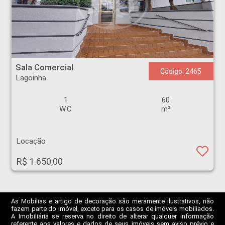
Sala Comercial - Lagoinha - Ribeirão Preto
Sala Comercial
Código: 2465
Lagoinha
1
60
W.C
m²
Locação
R$ 1.650,00
As Mobílias e artigo de decoração são meramente ilustrativos, não
fazem parte do imóvel, exceto para os casos de imóveis mobiliados.
A Imobiliária se reserva no direito de alterar qualquer informação
referente aos valores e dados de seus imóveis sem aviso prévio e