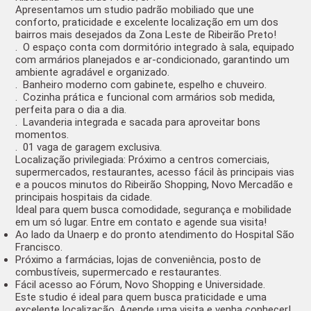
Apresentamos um
studio padrão mobiliado
que une
conforto, praticidade e excelente localização
em um dos
bairros mais desejados da Zona Leste de Ribeirão Preto!
. O espaço conta com dormitório integrado à sala, equipado
com
armários planejados
e
ar-condicionado
, garantindo um
ambiente agradável e organizado.
. Banheiro moderno com
gabinete, espelho e chuveiro
.
. Cozinha prática e funcional com armários sob medida,
perfeita para o dia a dia.
. Lavanderia integrada e
sacada
para aproveitar bons
momentos.
. 01 vaga de garagem exclusiva.
Localização privilegiada:
Próximo a centros comerciais,
supermercados, restaurantes, acesso fácil às principais vias
e a poucos minutos do Ribeirão Shopping, Novo Mercadão e
principais hospitais da cidade.
Ideal para quem busca
comodidade, segurança e mobilidade
em um só lugar. Entre em contato e agende sua visita!
Ao lado da Unaerp e do pronto atendimento do Hospital São
Francisco.
Próximo a farmácias, lojas de conveniência, posto de
combustíveis, supermercado e restaurantes.
Fácil acesso ao Fórum, Novo Shopping e Universidade.
Este studio é ideal para quem busca praticidade e uma
excelente localização. Agende uma visita e venha conhecer!