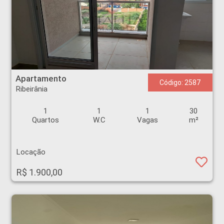
Apartamento - Ribeirânia - Ribeirão Preto
Apartamento
Código: 2587
Ribeirânia
1
1
1
30
Quartos
W.C
Vagas
m²
Locação
R$ 1.900,00