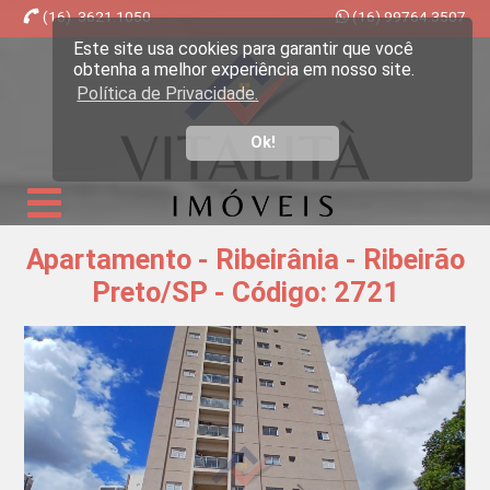
(16) 3621.1050
(16) 99764.3507
Este site usa cookies para garantir que você
Imobiliária Ribeirão Preto - Vitalità Imóveis
obtenha a melhor experiência em nosso site.
Política de Privacidade.
Ok!
Apartamento - Ribeirânia - Ribeirão
Preto/SP - Código: 2721