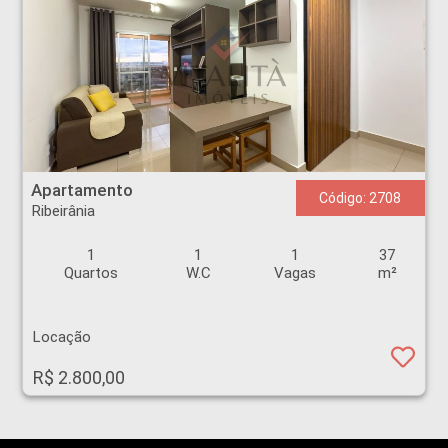
Apartamento - Ribeirânia - Ribeirão Preto
Apartamento
Código: 2708
Ribeirânia
1
1
1
37
Quartos
W.C
Vagas
m²
Locação
R$ 2.800,00