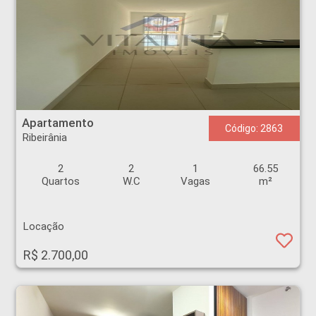
Apartamento - Ribeirânia - Ribeirão Preto
Apartamento
Código: 2863
Ribeirânia
2
2
1
66.55
Quartos
W.C
Vagas
m²
Locação
R$ 2.700,00